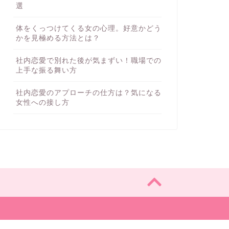
選
不倫相手と別れたい！相手の言葉に
既婚者
不倫した
既婚者
惑わされず自分の幸せを一番に考え
あるもの
体をくっつけてくる女の心理。好意かどう
る
かを見極める方法とは？
2017年8月19日
社内恋愛で別れた後が気まずい！職場での
上手な振る舞い方
不倫が止められない・・・その背徳
既婚者
既婚者と
既婚者
社内恋愛のアプローチの仕方は？気になる
女性への接し方
感が癖になる。不倫を止める方法
らなけれ
2017年3月30日
職場の既婚者（男性）を好きになっ
既婚者
既婚男性
既婚者
てしまった・・・？リスクや対処法
心理につ
について
2016年12月26日