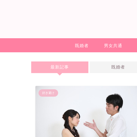
既婚者
男女共通
最新記事
既婚者
好き避け