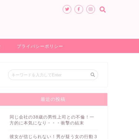
せ
プライバシーポリシー
同じ会社の38歳の男性上司との不
既婚者
既婚者男
既婚者
最近の投稿
倫！一方的に本気になり・・・衝撃
ていく心
の結末
同じ会社の38歳の男性上司との不倫！一
方的に本気になり・・・衝撃の結末
2021年2月14日
彼女が信じられない！男が疑う女の行動３