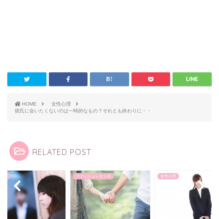
HOME
女性心理
彼氏に会いたくないのは一時的なもの？それとも終わりに・・
RELATED POST
心理
ファッションセンス
女性心理