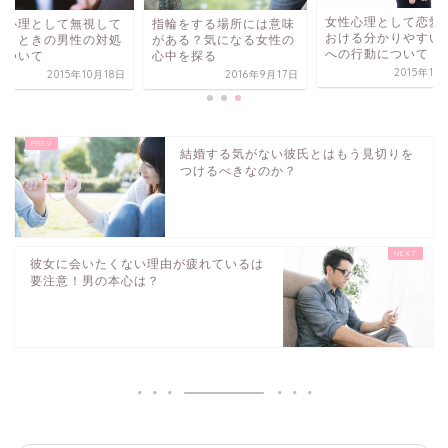
女性心理として恋愛
指輪をする場所には意味
性心理として無視して
おける分かりやすい
がある？気になる女性の
まうときの男性の対処
への行動について
心中を探る
について
2015年11
2016年9月17日
2015年10月18日
結婚する気がない彼氏とはもう見切りを
つけるべきなのか？
彼女に会いたくない理由が疲れているは
要注意！男の本心は？