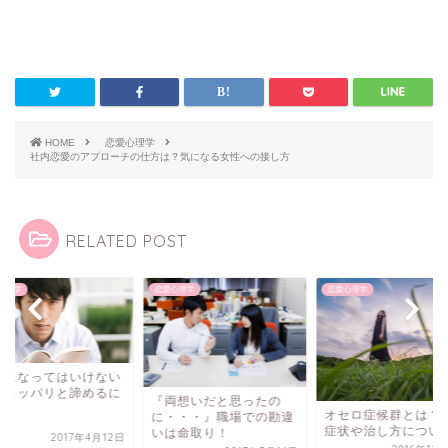
HOME
恋愛心理学
社内恋愛のアプローチの仕方は？気になる女性への接し方
RELATED POST
心理学
恋愛心理学
恋愛心理学
きになってはいけない
をキッパリと諦めるに
『両想いだと思ったの
？
オセロ症候群とは？
に・・・』職場での勘違
症状や治し方につい
いは命取り！
2017年4月12日