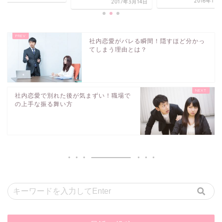
2016年11
2017年3月14日
社内恋愛がバレる瞬間！隠すほど分かっ
てしまう理由とは？
社内恋愛で別れた後が気まずい！職場で
の上手な振る舞い方