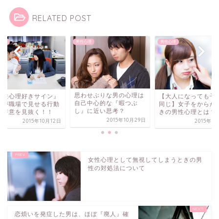
RELATED POST
心理
男性心理
男性心理
思わせぶりな男の心理は
男性心理好きサイン』
【大人になっても子
自己中心的な『暇つぶ
性が職場で見せる行動
同じ】女子をからか
し』に近い思考？
ら好意を見抜く！！
きの男性心理とは？
2015年10月29日
2015年10月12日
2015年1
女性心理として無視してしまうときの男
性の対処法について
恋煩いを発症した男は、ほぼ『廃人』確