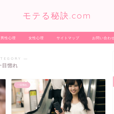
モテる秘訣.com
男性心理
女性心理
サイトマップ
お問い合わ
ATEGORY ―
一目惚れ
一目惚れ