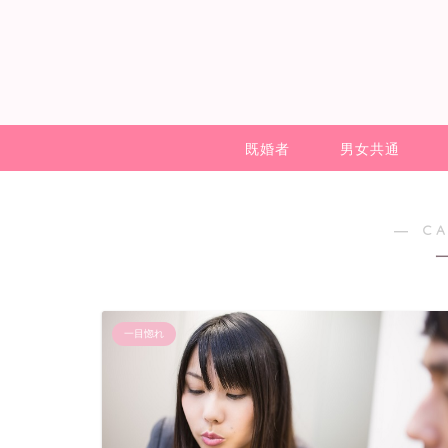
既婚者
男女共通
― C
一目惚れ