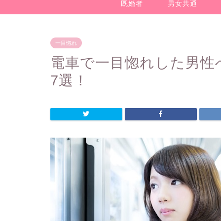
既婚者
男女共通
一目惚れ
電車で一目惚れした男性
7選！