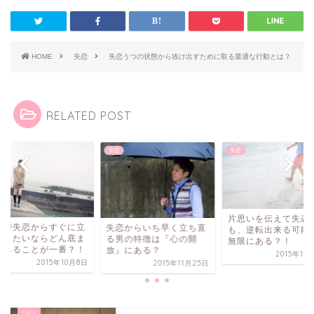
HOME
失恋
失恋うつの状態から抜け出すために取る最適な行動とは？
RELATED POST
失恋
失恋
片思いを伝えて失恋
性が失恋からすぐに立
失恋からいち早く立ち直
も、逆転出来る可能
直りたいならどん底ま
る男の特徴は『心の開
無限にある？！
落ちることが一番？！
放』にある？
2015年10
2015年10月8日
2015年11月25日