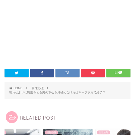
HOME
男性心理
思わせぶりな態度をとる男の本心を見極めなければキープされて終了？
RELATED POST
心理
男性心理
男性心理