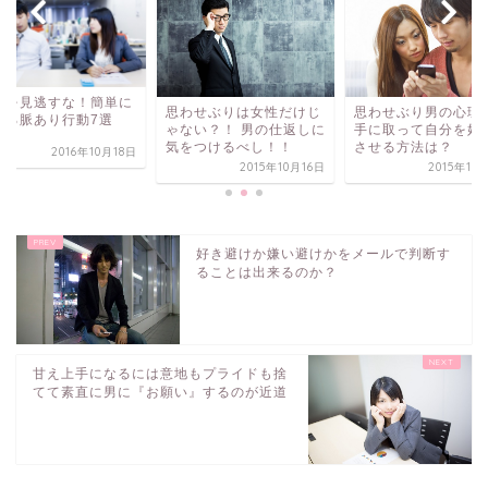
心を見逃すな！簡単に
思わせぶりは女性だけじ
思わせぶり男の心理
かる脈あり行動7選
ゃない？！ 男の仕返しに
手に取って自分を好
気をつけるべし！！
させる方法は？
2016年10月18日
2015年10月16日
2015年10
好き避けか嫌い避けかをメールで判断す
ることは出来るのか？
甘え上手になるには意地もプライドも捨
てて素直に男に『お願い』するのが近道