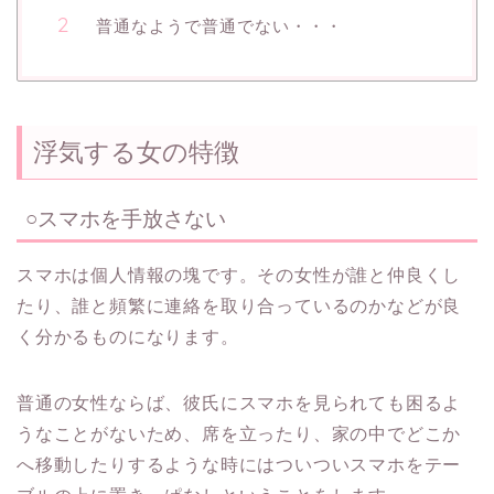
普通なようで普通でない・・・
浮気する女の特徴
○スマホを手放さない
スマホは個人情報の塊です。その女性が誰と仲良くし
たり、誰と頻繁に連絡を取り合っているのかなどが良
く分かるものになります。
普通の女性ならば、彼氏にスマホを見られても困るよ
うなことがないため、席を立ったり、家の中でどこか
へ移動したりするような時にはついついスマホをテー