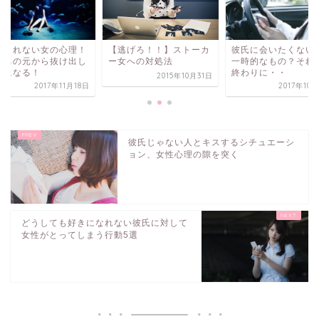
れられない女の心理！
彼氏に会いたくない
【逃げろ！！】ストーカ
ズ男の元から抜け出し
一時的なもの？それ
ー女への対処法
せになる！
終わりに・・
2015年10月31日
2017年11月18日
2017年10
彼氏じゃない人とキスするシチュエーシ
ョン、女性心理の隙を突く
どうしても好きになれない彼氏に対して
女性がとってしまう行動5選