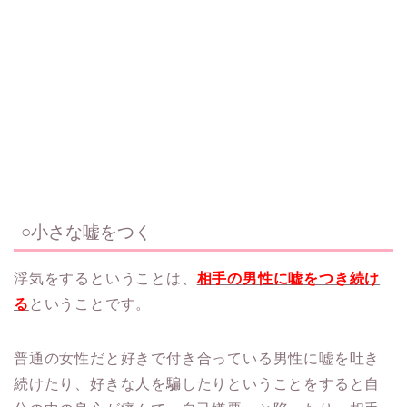
○小さな嘘をつく
浮気をするということは、
相手の男性に嘘をつき続け
る
ということです。
普通の女性だと好きで付き合っている男性に嘘を吐き
続けたり、好きな人を騙したりということをすると自