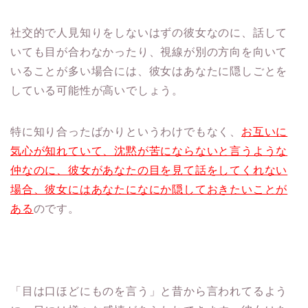
社交的で人見知りをしないはずの彼女なのに、話して
いても目が合わなかったり、視線が別の方向を向いて
いることが多い場合には、彼女はあなたに隠しごとを
している可能性が高いでしょう。
特に知り合ったばかりというわけでもなく、
お互いに
気心が知れていて、沈黙が苦にならないと言うような
仲なのに、彼女があなたの目を見て話をしてくれない
場合、彼女にはあなたになにか隠しておきたいことが
ある
のです。
「目は口ほどにものを言う」と昔から言われてるよう