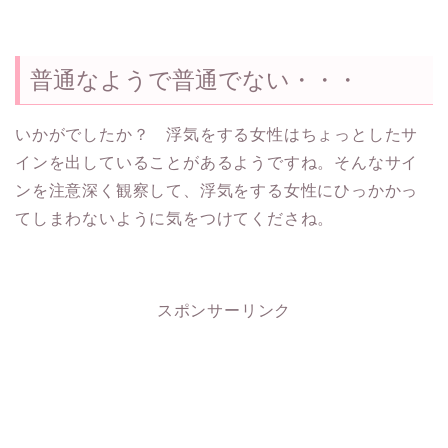
普通なようで普通でない・・・
いかがでしたか？ 浮気をする女性はちょっとしたサ
インを出していることがあるようですね。そんなサイ
ンを注意深く観察して、浮気をする女性にひっかかっ
てしまわないように気をつけてくださね。
スポンサーリンク