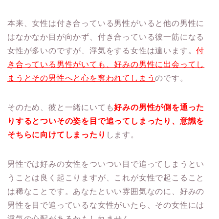
本来、女性は付き合っている男性がいると他の男性に
はなかなか目が向かず、付き合っている彼一筋になる
女性が多いのですが、浮気をする女性は違います。
付
き合っている男性がいても、好みの男性に出会ってし
まうとその男性へと心を奪われてしまう
のです。
そのため、彼と一緒にいても
好みの男性が側を通った
りするとついその姿を目で追ってしまったり、意識を
そちらに向けてしまったり
します。
男性では好みの女性をついつい目で追ってしまうとい
うことは良く起こりますが、これが女性で起こること
は稀なことです。あなたといい雰囲気なのに、好みの
男性を目で追っているな女性がいたら、その女性には
浮気の心配があるかもしれません。