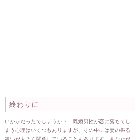
終わりに
いかがだったでしょうか？ 既婚男性が恋に落ちてし
まう心理はいくつもありますが、その中には妻の振る
舞いが大きく関係していることもあります。あなたが