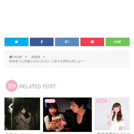
HOME
既婚者
既婚者でも恋愛は止められない？恋する男性心理とは？！
RELATED POST
者
既婚者
既婚者