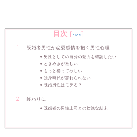
目次
[
]
hide
既婚者男性が恋愛感情を抱く男性心理
男性としての自分の魅力を確認したい
ときめきが欲しい
もっと構って欲しい
独身時代が忘れられない
既婚男性はモテる？
終わりに
既婚者の男性上司との壮絶な結末