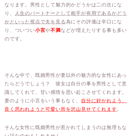
なります。男性として魅力的かどうかは二の次にな
り、
人生のパートナーとして相手が有用であるかどう
かといった視点で夫を見る
為にその評価は辛口にな
り、ついつい
小言
や
不満
などが増えたりする事も多い
のです。
そんな中で、既婚男性が妻以外の魅力的な女性にあっ
たらどうでしょう？ 彼女は自分の事を男性として意
識してくれて、甘い感情を思い起こさせてくれます。
妻のように小言をいう事もなく、
自分に好かれよう、
良く思われようと可愛い所を沢山見せてくれます
。
そんな女性に既婚男性が惹かれてしまうのは無理もな
い話なのかもしれません。