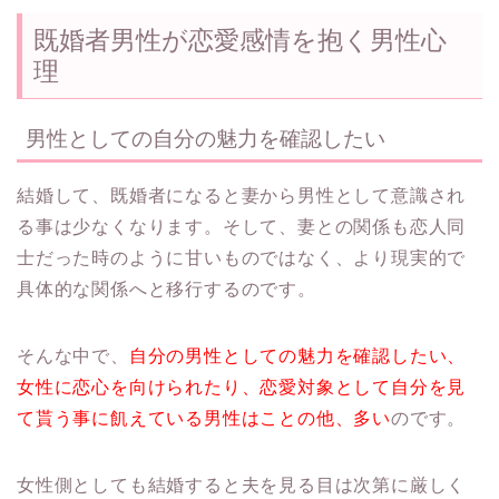
既婚者男性が恋愛感情を抱く男性心
理
男性としての自分の魅力を確認したい
結婚して、既婚者になると妻から男性として意識され
る事は少なくなります。そして、妻との関係も恋人同
士だった時のように甘いものではなく、より現実的で
具体的な関係へと移行するのです。
そんな中で、
自分の男性としての魅力を確認したい、
女性に恋心を向けられたり、恋愛対象として自分を見
て貰う事に飢えている男性はことの他、多い
のです。
女性側としても結婚すると夫を見る目は次第に厳しく