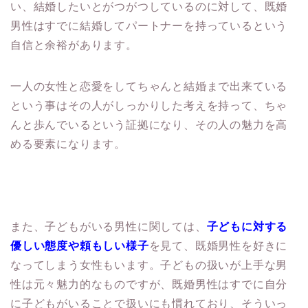
い、結婚したいとがつがつしているのに対して、既婚
男性はすでに結婚してパートナーを持っているという
自信と余裕があります。
一人の女性と恋愛をしてちゃんと結婚まで出来ている
という事はその人がしっかりした考えを持って、ちゃ
んと歩んでいるという証拠になり、その人の魅力を高
める要素になります。
また、子どもがいる男性に関しては、
子どもに対する
優しい態度や頼もしい様子
を見て、既婚男性を好きに
なってしまう女性もいます。子どもの扱いが上手な男
性は元々魅力的なものですが、既婚男性はすでに自分
に子どもがいることで扱いにも慣れており、そういっ