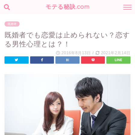
モテる秘訣.com
既婚者
既婚者でも恋愛は止められない？恋す
る男性心理とは？！
2016年8月13日
/
2021年2月14日