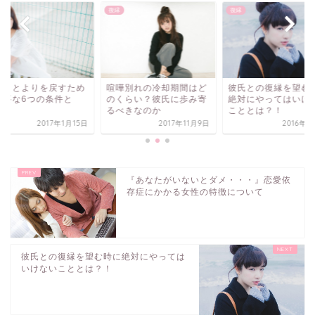
復縁
復縁
彼氏との復縁を望む
カノとよりを戻すため
喧嘩別れの冷却期間はど
絶対にやってはいけ
必要な6つの条件と
のくらい？彼氏に歩み寄
こととは？！
？
るべきなのか
2016年2
2017年1月15日
2017年11月9日
『あなたがいないとダメ・・・』恋愛依
存症にかかる女性の特徴について
彼氏との復縁を望む時に絶対にやっては
いけないこととは？！