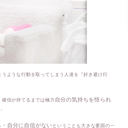
まうような行動を取ってしまう人達を『好き避け行
自分の気持ちを悟られ
、確信が持てるまでは極力
う。
る・自分に自信がない
ということも大きな要因の一