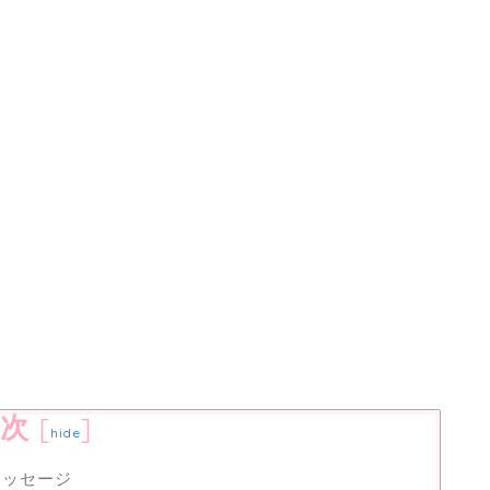
次
[
]
hide
メッセージ