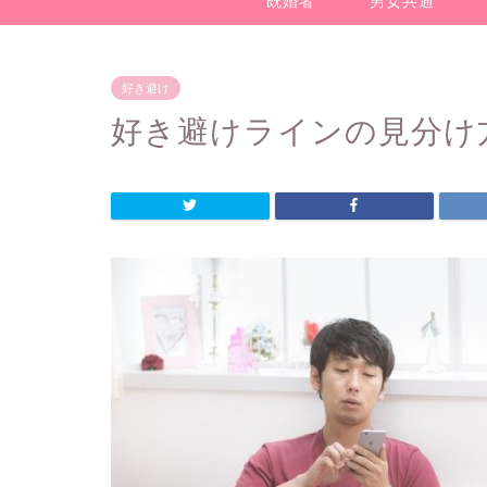
既婚者
男女共通
好き避け
好き避けラインの見分け