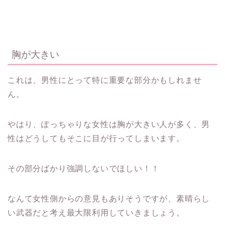
胸が大きい
これは、男性にとって特に重要な部分かもしれませ
ん。
やはり、ぽっちゃりな女性は胸が大きい人が多く、男
性はどうしてもそこに目が行ってしまいます。
その部分ばかり強調しないでほしい！！
なんて女性側からの意見もありそうですが、素晴らし
い武器だと考え最大限利用していきましょう。