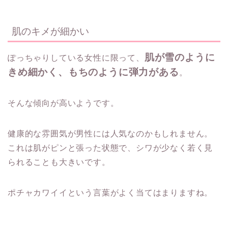
肌のキメが細かい
肌が雪のように
ぽっちゃりしている女性に限って、
きめ細かく、もちのように弾力がある
。
そんな傾向が高いようです。
健康的な雰囲気が男性には人気なのかもしれません。
これは肌がピンと張った状態で、シワが少なく若く見
られることも大きいです。
ポチャカワイイという言葉がよく当てはまりますね。