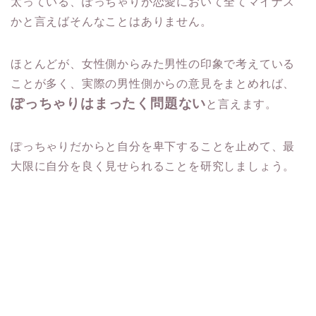
太っている、ぽっちゃりが恋愛において全てマイナス
かと言えばそんなことはありません。
ほとんどが、女性側からみた男性の印象で考えている
ことが多く、実際の男性側からの意見をまとめれば、
ぽっちゃりはまったく問題ない
と言えます。
ぽっちゃりだからと自分を卑下することを止めて、最
大限に自分を良く見せられることを研究しましょう。