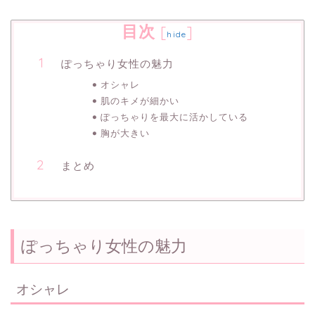
目次
[
]
hide
ぽっちゃり女性の魅力
オシャレ
肌のキメが細かい
ぽっちゃりを最大に活かしている
胸が大きい
まとめ
ぽっちゃり女性の魅力
オシャレ