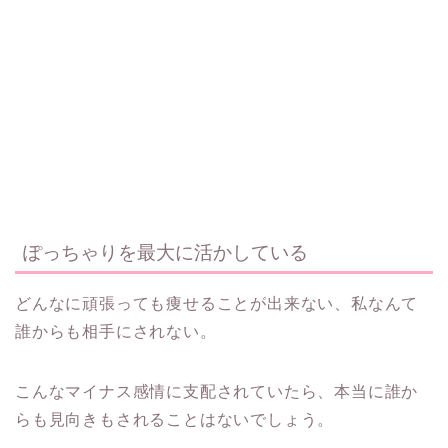
ぽっちゃりを最大に活かしている
どんなに頑張っても痩せることが出来ない、私なんて
誰からも相手にされない。
こんなマイナス感情に支配されていたら、本当に誰か
らも見向きもされることはないでしょう。