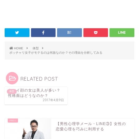
HOME
体型
ポッチャリ女子がモテるのは何故なのか？その理由を分析してみる
RELATED POST
キツイ顔の女は美人が多い？
体型
性格面はどうなのか？
2017年4月9日
【男性心理学メール・LINE③】女性の
恋愛心理を巧みに利用する