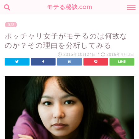
モテる秘訣.com
体型
ポッチャリ女子がモテるのは何故な
のか？その理由を分析してみる
2015年10月24日
/
2016年4月3日